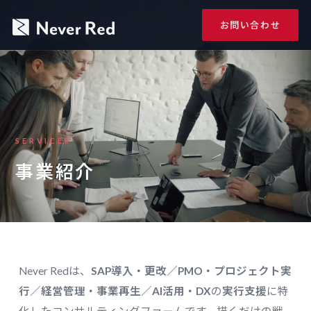
お問い合わせ
SERVICES
事業紹介
Never Redは、
SAP導入・更改／PMO・プロジェクト実
行／経営管理・事業再生／AI活用・DX
の
実行支援
に特