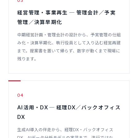
03
経営管理・事業再生 ─ 管理会計／予実
管理／決算早期化
中期経営計画・管理会計の設計から、予実管理の仕組
み化・決算早期化、執行役員として入り込む経営再建
まで。提案書を置いて帰らず、数字が動くまで現場に
残ります。
04
AI活用・DX ─ 経理DX／バックオフィス
DX
生成AI導入の伴走から、経理DX・バックオフィス
DX、AIデータ分析モデルの実装まで。流行ではな