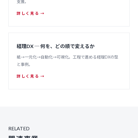
支援。
詳しく見る →
経理DX ─ 何を、どの順で変えるか
紙→一元化→自動化→可視化。工程で進める経理DXの型
と事例。
詳しく見る →
RELATED